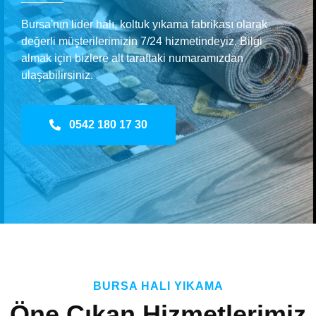
Bursa'nın lider halı, koltuk yıkama fabrikası olarak
değerli müşterilerimizin 7/24 hizmetindeyiz. Bilgi
almak için bizlere alt taraftaki numaramızdan
ulaşabilirsiniz.
0542 180 17 30
BURSA HALI YIKAMA
Öne Çıkan Hizmetlerimiz