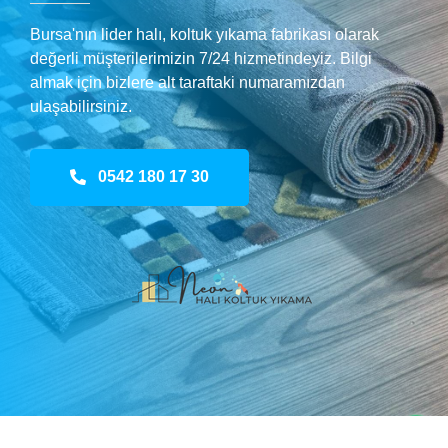
Bursa'nın lider halı, koltuk yıkama fabrikası olarak
değerli müşterilerimizin 7/24 hizmetindeyiz. Bilgi
almak için bizlere alt taraftaki numaramızdan
ulaşabilirsiniz.
0542 180 17 30